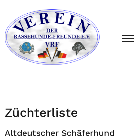
Zum
Inhalt
springen
TOG
Züchterliste
Altdeutscher Schäferhund