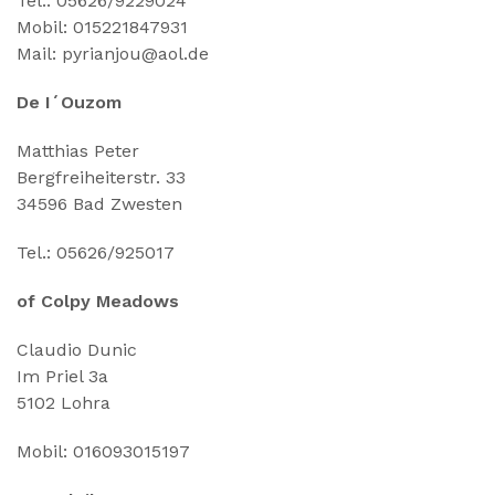
Tel.: 05626/9229024
Mobil: 015221847931
Mail: pyrianjou@aol.de
De I´Ouzom
Matthias Peter
Bergfreiheiterstr. 33
34596 Bad Zwesten
Tel.: 05626/925017
of Colpy Meadows
Claudio Dunic
Im Priel 3a
5102 Lohra
Mobil: 016093015197