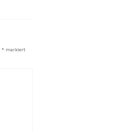
t
*
markiert