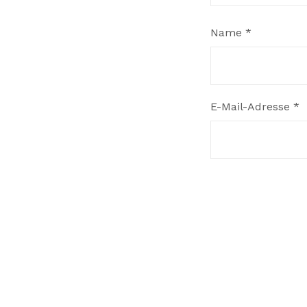
Name
*
E-Mail-Adresse
*
Website
Name, E-Mail-Adr
speichern.